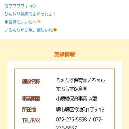
泡フワフワ.。o○
ひんやり気持ちよかったよ！
氷気持ちいいね〜
いろんなかき氷、楽しいね
施設情報
ろぉたす保育園／ろぉた
施設名称
すぷらす保育園
事業類型
小規模保育事業 A型
所在地
堺市堺区今池町1丁3-15
072-275-5838 / 072-
TEL/FAX
275-5857