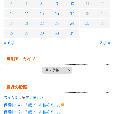
6
7
8
9
10
11
12
13
14
15
16
17
18
19
20
21
22
23
24
25
26
27
28
29
30
31
« 6月
8月 »
月別アーカイブ
月別アーカイブ
最近の投稿
スイカ割り
をしました
保護中: ４、５歳プール納めでした
保護中: ２，３歳プール納めでした！