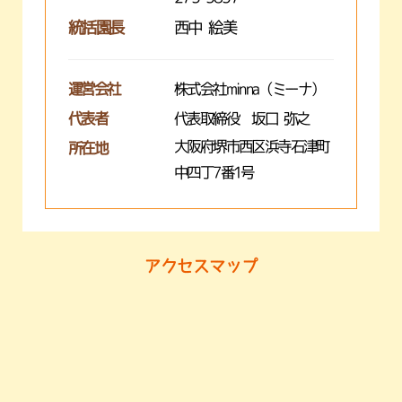
統括園長
西中 絵美
運営会社
株式会社minna（ミーナ）
代表者
代表取締役 坂口 弥之
大阪府堺市西区浜寺石津町
所在地
中四丁7番1号
アクセスマップ