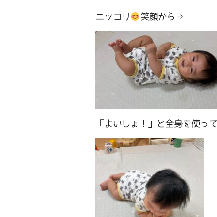
ニッコリ
笑顔から⇒
「よいしょ！」と全身を使っ