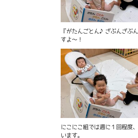
『がたんごとん♪ざぶんざぶ
すよ～！
にこにこ組では週に１回程度
います。