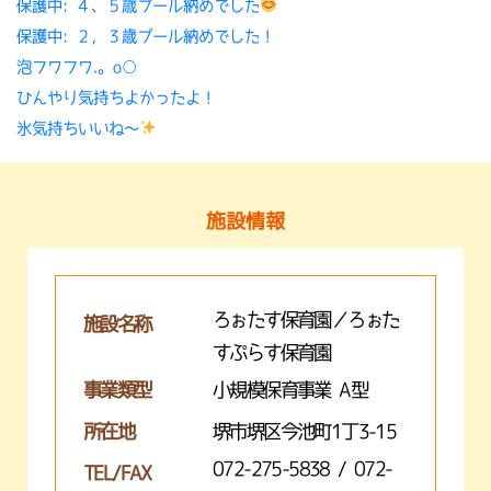
保護中: ４、５歳プール納めでした
保護中: ２，３歳プール納めでした！
泡フワフワ.。o○
ひんやり気持ちよかったよ！
氷気持ちいいね〜
施設情報
ろぉたす保育園／ろぉた
施設名称
すぷらす保育園
事業類型
小規模保育事業 A型
所在地
堺市堺区今池町1丁3-15
072-275-5838 / 072-
TEL/FAX