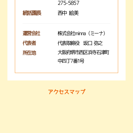
275-5857
統括園長
西中 絵美
運営会社
株式会社minna（ミーナ）
代表者
代表取締役 坂口 弥之
大阪府堺市西区浜寺石津町
所在地
中四丁7番1号
アクセスマップ