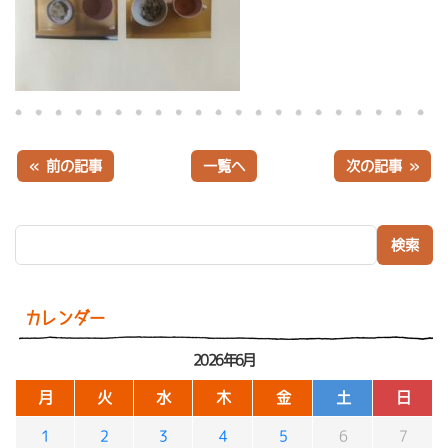
« 前の記事
一覧へ
次の記事 »
検索:
カレンダー
2026年6月
月
火
水
木
金
土
日
1
2
3
4
5
6
7