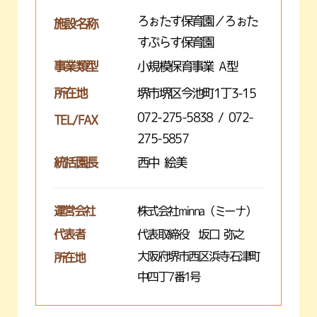
ろぉたす保育園／ろぉた
施設名称
すぷらす保育園
事業類型
小規模保育事業 A型
所在地
堺市堺区今池町1丁3-15
072-275-5838 / 072-
TEL/FAX
275-5857
統括園長
西中 絵美
運営会社
株式会社minna（ミーナ）
代表者
代表取締役 坂口 弥之
大阪府堺市西区浜寺石津町
所在地
中四丁7番1号