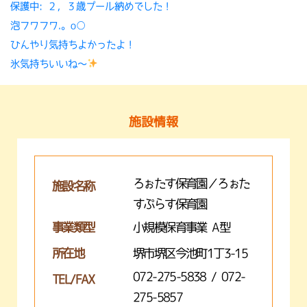
保護中: ２，３歳プール納めでした！
泡フワフワ.。o○
ひんやり気持ちよかったよ！
氷気持ちいいね〜
施設情報
ろぉたす保育園／ろぉた
施設名称
すぷらす保育園
事業類型
小規模保育事業 A型
所在地
堺市堺区今池町1丁3-15
072-275-5838 / 072-
TEL/FAX
275-5857