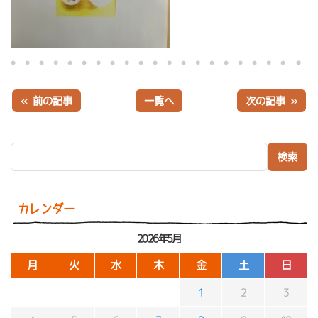
« 前の記事
一覧へ
次の記事 »
検索:
カレンダー
2026年5月
月
火
水
木
金
土
日
1
2
3