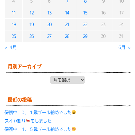
4
5
6
7
8
9
10
11
12
13
14
15
16
17
18
19
20
21
22
23
24
25
26
27
28
29
30
31
« 4月
6月 »
月別アーカイブ
月別アーカイブ
最近の投稿
保護中: ０，１歳プール納めでした
スイカ割り
をしました
保護中: ４、５歳プール納めでした