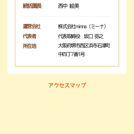
統括園長
西中 絵美
運営会社
株式会社minna（ミーナ）
代表者
代表取締役 坂口 弥之
大阪府堺市西区浜寺石津町
所在地
中四丁7番1号
アクセスマップ