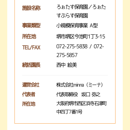
ろぉたす保育園／ろぉた
施設名称
すぷらす保育園
事業類型
小規模保育事業 A型
所在地
堺市堺区今池町1丁3-15
072-275-5838 / 072-
TEL/FAX
275-5857
統括園長
西中 絵美
運営会社
株式会社minna（ミーナ）
代表者
代表取締役 坂口 弥之
大阪府堺市西区浜寺石津町
所在地
中四丁7番1号