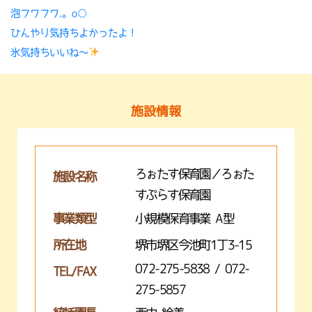
泡フワフワ.。o○
ひんやり気持ちよかったよ！
氷気持ちいいね〜
施設情報
ろぉたす保育園／ろぉた
施設名称
すぷらす保育園
事業類型
小規模保育事業 A型
所在地
堺市堺区今池町1丁3-15
072-275-5838 / 072-
TEL/FAX
275-5857