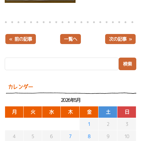
« 前の記事
一覧へ
次の記事 »
検索:
カレンダー
2026年5月
月
火
水
木
金
土
日
1
2
3
4
5
6
7
8
9
10