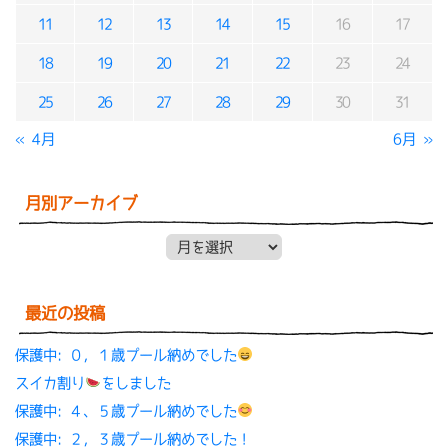
11
12
13
14
15
16
17
18
19
20
21
22
23
24
25
26
27
28
29
30
31
« 4月
6月 »
月別アーカイブ
月別アーカイブ
最近の投稿
保護中: ０，１歳プール納めでした
スイカ割り
をしました
保護中: ４、５歳プール納めでした
保護中: ２，３歳プール納めでした！