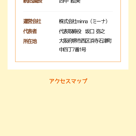
統括園長
西中 絵美
運営会社
株式会社minna（ミーナ）
代表者
代表取締役 坂口 弥之
大阪府堺市西区浜寺石津町
所在地
中四丁7番1号
アクセスマップ