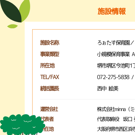
施設情報
施設名称
ろぉたす保育園／
事業類型
小規模保育事業 
所在地
堺市堺区今池町1丁
TEL/FAX
072-275-5838 /
統括園長
西中 絵美
運営会社
株式会社minna（
代表者
代表取締役 坂口 
所在地
大阪府堺市西区浜寺