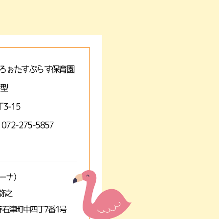
ろぉたすぷらす保育園
A型
3-15
 072-275-5857
ミーナ）
弥之
石津町中四丁7番1号