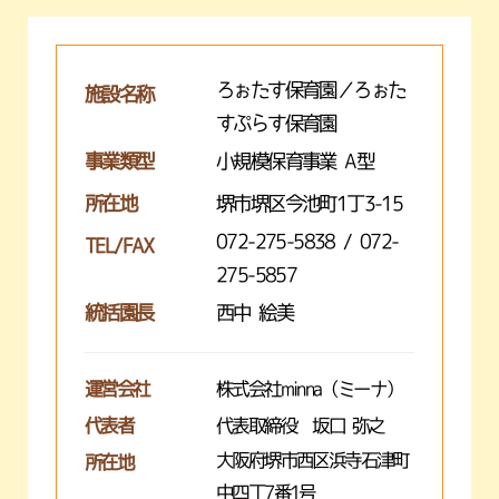
ろぉたす保育園／ろぉた
施設名称
すぷらす保育園
事業類型
小規模保育事業 A型
所在地
堺市堺区今池町1丁3-15
072-275-5838 / 072-
TEL/FAX
275-5857
統括園長
西中 絵美
運営会社
株式会社minna（ミーナ）
代表者
代表取締役 坂口 弥之
大阪府堺市西区浜寺石津町
所在地
中四丁7番1号