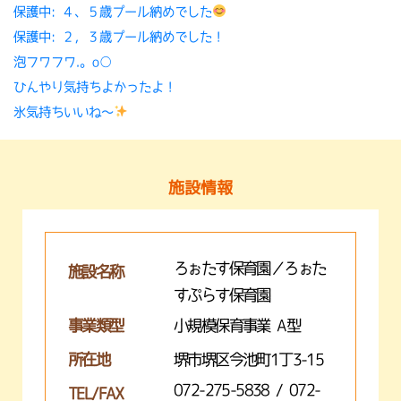
保護中: ４、５歳プール納めでした
保護中: ２，３歳プール納めでした！
泡フワフワ.。o○
ひんやり気持ちよかったよ！
氷気持ちいいね〜
施設情報
ろぉたす保育園／ろぉた
施設名称
すぷらす保育園
事業類型
小規模保育事業 A型
所在地
堺市堺区今池町1丁3-15
072-275-5838 / 072-
TEL/FAX