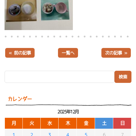
« 前の記事
一覧へ
次の記事 »
検索:
カレンダー
2025年12月
月
火
水
木
金
土
日
1
2
3
4
5
6
7