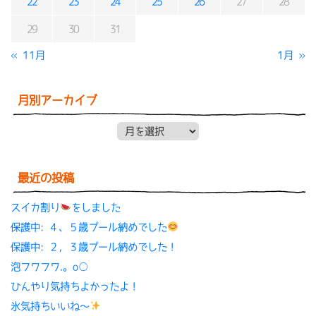
22
23
24
25
26
27
28
29
30
31
« 11月
1月 »
月別アーカイブ
月別アーカイブ
最近の投稿
スイカ割り
をしました
保護中: ４、５歳プール納めでした
保護中: ２，３歳プール納めでした！
泡フワフワ.。o○
ひんやり気持ちよかったよ！
氷気持ちいいね〜