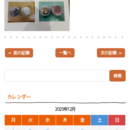
« 前の記事
一覧へ
次の記事 »
検索:
カレンダー
2025年12月
月
火
水
木
金
土
日