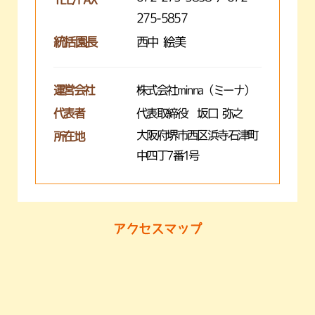
275-5857
統括園長
西中 絵美
運営会社
株式会社minna（ミーナ）
代表者
代表取締役 坂口 弥之
大阪府堺市西区浜寺石津町
所在地
中四丁7番1号
アクセスマップ