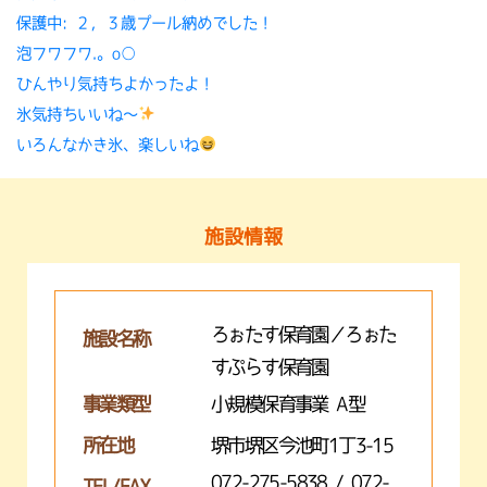
保護中: ２，３歳プール納めでした！
泡フワフワ.。o○
ひんやり気持ちよかったよ！
氷気持ちいいね〜
いろんなかき氷、楽しいね
施設情報
ろぉたす保育園／ろぉた
施設名称
すぷらす保育園
事業類型
小規模保育事業 A型
所在地
堺市堺区今池町1丁3-15
072-275-5838 / 072-
TEL/FAX