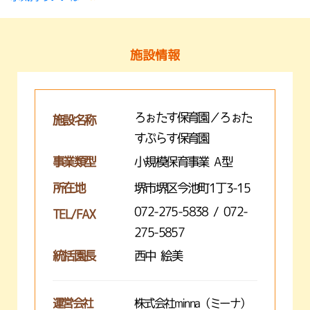
施設情報
ろぉたす保育園／ろぉた
施設名称
すぷらす保育園
事業類型
小規模保育事業 A型
所在地
堺市堺区今池町1丁3-15
072-275-5838 / 072-
TEL/FAX
275-5857
統括園長
西中 絵美
運営会社
株式会社minna（ミーナ）