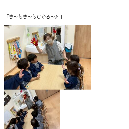
「き～らき～らひかる～♪」