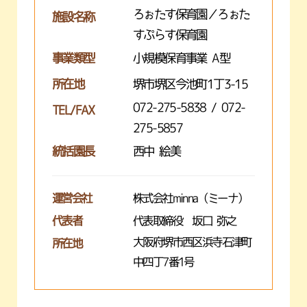
ろぉたす保育園／ろぉた
施設名称
すぷらす保育園
事業類型
小規模保育事業 A型
所在地
堺市堺区今池町1丁3-15
072-275-5838 / 072-
TEL/FAX
275-5857
統括園長
西中 絵美
運営会社
株式会社minna（ミーナ）
代表者
代表取締役 坂口 弥之
大阪府堺市西区浜寺石津町
所在地
中四丁7番1号