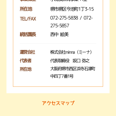
所在地
堺市堺区今池町1丁3-15
072-275-5838 / 072-
TEL/FAX
275-5857
統括園長
西中 絵美
運営会社
株式会社minna（ミーナ）
代表者
代表取締役 坂口 弥之
大阪府堺市西区浜寺石津町
所在地
中四丁7番1号
アクセスマップ