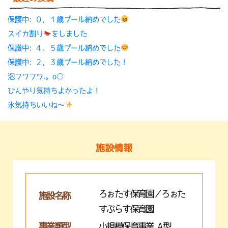
保護中: ０，１歳プール納めでした
スイカ割り
をしました
保護中: ４、５歳プール納めでした
保護中: ２，３歳プール納めでした！
泡フワフワ.。o○
ひんやり気持ちよかったよ！
氷気持ちいいね〜
施設情報
ろぉたす保育園／ろぉた
施設名称
すぷらす保育園
事業類型
小規模保育事業 A型