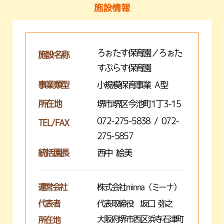
施設情報
ろぉたす保育園／ろぉた
施設名称
すぷらす保育園
事業類型
小規模保育事業 A型
所在地
堺市堺区今池町1丁3-15
072-275-5838 / 072-
TEL/FAX
275-5857
統括園長
西中 絵美
運営会社
株式会社minna（ミーナ）
代表者
代表取締役 坂口 弥之
大阪府堺市西区浜寺石津町
所在地