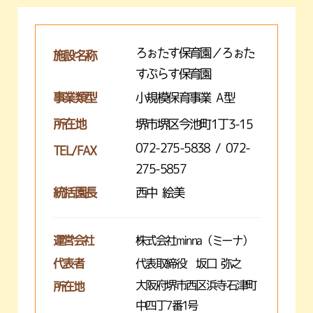
ろぉたす保育園／ろぉた
施設名称
すぷらす保育園
事業類型
小規模保育事業 A型
所在地
堺市堺区今池町1丁3-15
072-275-5838 / 072-
TEL/FAX
275-5857
統括園長
西中 絵美
運営会社
株式会社minna（ミーナ）
代表者
代表取締役 坂口 弥之
大阪府堺市西区浜寺石津町
所在地
中四丁7番1号