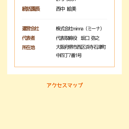
統括園長
西中 絵美
運営会社
株式会社minna（ミーナ）
代表者
代表取締役 坂口 弥之
大阪府堺市西区浜寺石津町
所在地
中四丁7番1号
アクセスマップ