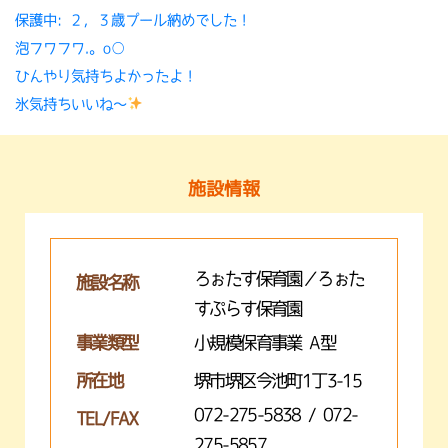
保護中: ２，３歳プール納めでした！
泡フワフワ.。o○
ひんやり気持ちよかったよ！
氷気持ちいいね〜
施設情報
ろぉたす保育園／ろぉた
施設名称
すぷらす保育園
事業類型
小規模保育事業 A型
所在地
堺市堺区今池町1丁3-15
072-275-5838 / 072-
TEL/FAX
275-5857