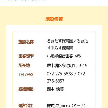
施設情報
ろぉたす保育園／ろぉた
施設名称
すぷらす保育園
事業類型
小規模保育事業 A型
所在地
堺市堺区今池町1丁3-15
072-275-5838 / 072-
TEL/FAX
275-5857
統括園長
西中 絵美
運営会社
株式会社minna（ミーナ）