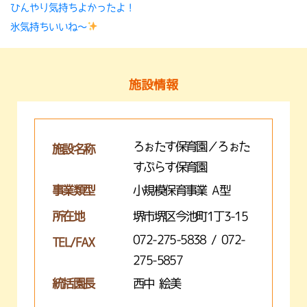
ひんやり気持ちよかったよ！
氷気持ちいいね〜
施設情報
ろぉたす保育園／ろぉた
施設名称
すぷらす保育園
事業類型
小規模保育事業 A型
所在地
堺市堺区今池町1丁3-15
072-275-5838 / 072-
TEL/FAX
275-5857
統括園長
西中 絵美