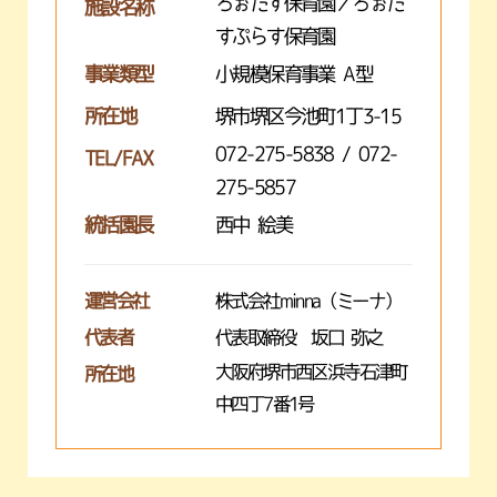
ろぉたす保育園／ろぉた
施設名称
すぷらす保育園
事業類型
小規模保育事業 A型
所在地
堺市堺区今池町1丁3-15
072-275-5838 / 072-
TEL/FAX
275-5857
統括園長
西中 絵美
運営会社
株式会社minna（ミーナ）
代表者
代表取締役 坂口 弥之
大阪府堺市西区浜寺石津町
所在地
中四丁7番1号