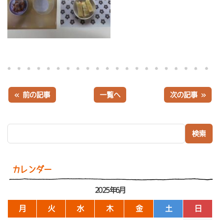
« 前の記事
一覧へ
次の記事 »
検索:
カレンダー
2025年6月
月
火
水
木
金
土
日