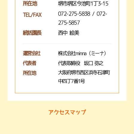
所在地
堺市堺区今池町1丁3-15
072-275-5838 / 072-
TEL/FAX
275-5857
統括園長
西中 絵美
運営会社
株式会社minna（ミーナ）
代表者
代表取締役 坂口 弥之
大阪府堺市西区浜寺石津町
所在地
中四丁7番1号
アクセスマップ