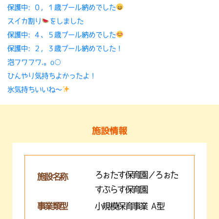
保護中: ０，１歳プール納めでした
スイカ割り
をしました
保護中: ４、５歳プール納めでした
保護中: ２，３歳プール納めでした！
泡フワフワ.。o○
ひんやり気持ちよかったよ！
氷気持ちいいね〜
施設情報
ろぉたす保育園／ろぉた
施設名称
すぷらす保育園
事業類型
小規模保育事業 A型