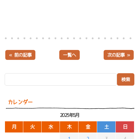
« 前の記事
一覧へ
次の記事 »
検索:
カレンダー
2025年5月
月
火
水
木
金
土
日
1
2
3
4