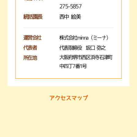
275-5857
統括園長
西中 絵美
運営会社
株式会社minna（ミーナ）
代表者
代表取締役 坂口 弥之
大阪府堺市西区浜寺石津町
所在地
中四丁7番1号
アクセスマップ