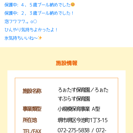
保護中: ４、５歳プール納めでした
保護中: ２，３歳プール納めでした！
泡フワフワ.。o○
ひんやり気持ちよかったよ！
氷気持ちいいね〜
施設情報
ろぉたす保育園／ろぉた
施設名称
すぷらす保育園
事業類型
小規模保育事業 A型
所在地
堺市堺区今池町1丁3-15
072-275-5838 / 072-
TEL/FAX