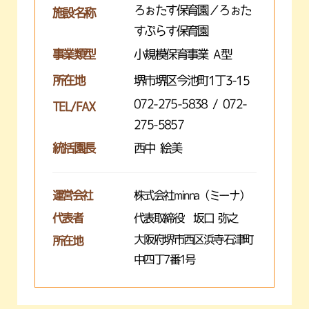
ろぉたす保育園／ろぉた
施設名称
すぷらす保育園
事業類型
小規模保育事業 A型
所在地
堺市堺区今池町1丁3-15
072-275-5838 / 072-
TEL/FAX
275-5857
統括園長
西中 絵美
運営会社
株式会社minna（ミーナ）
代表者
代表取締役 坂口 弥之
大阪府堺市西区浜寺石津町
所在地
中四丁7番1号