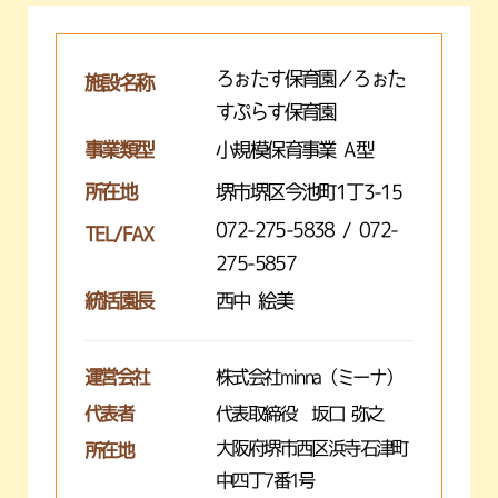
ろぉたす保育園／ろぉた
施設名称
すぷらす保育園
事業類型
小規模保育事業 A型
所在地
堺市堺区今池町1丁3-15
072-275-5838 / 072-
TEL/FAX
275-5857
統括園長
西中 絵美
運営会社
株式会社minna（ミーナ）
代表者
代表取締役 坂口 弥之
大阪府堺市西区浜寺石津町
所在地
中四丁7番1号