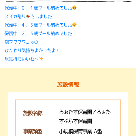
保護中: ０，１歳プール納めでした
スイカ割り
をしました
保護中: ４、５歳プール納めでした
保護中: ２，３歳プール納めでした！
泡フワフワ.。o○
ひんやり気持ちよかったよ！
氷気持ちいいね〜
施設情報
ろぉたす保育園／ろぉた
施設名称
すぷらす保育園
事業類型
小規模保育事業 A型