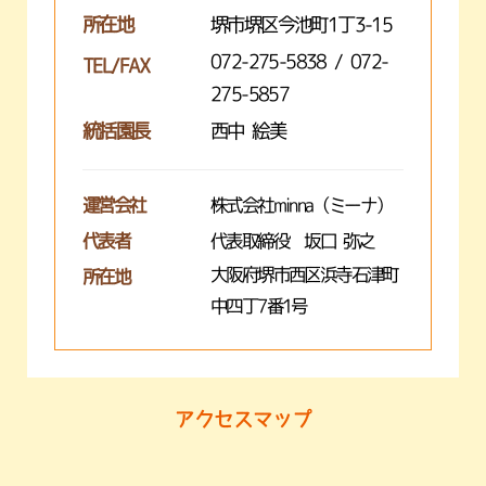
所在地
堺市堺区今池町1丁3-15
072-275-5838 / 072-
TEL/FAX
275-5857
統括園長
西中 絵美
運営会社
株式会社minna（ミーナ）
代表者
代表取締役 坂口 弥之
大阪府堺市西区浜寺石津町
所在地
中四丁7番1号
アクセスマップ