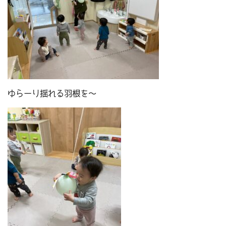
ゆらーり揺れる羽根を～