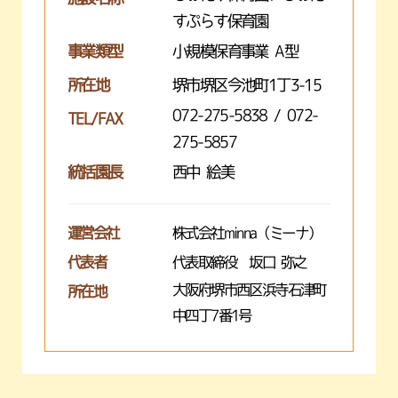
すぷらす保育園
事業類型
小規模保育事業 A型
所在地
堺市堺区今池町1丁3-15
072-275-5838 / 072-
TEL/FAX
275-5857
統括園長
西中 絵美
運営会社
株式会社minna（ミーナ）
代表者
代表取締役 坂口 弥之
大阪府堺市西区浜寺石津町
所在地
中四丁7番1号