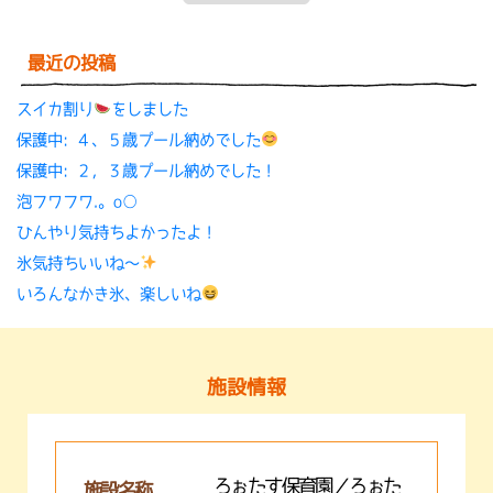
最近の投稿
スイカ割り
をしました
保護中: ４、５歳プール納めでした
保護中: ２，３歳プール納めでした！
泡フワフワ.。o○
ひんやり気持ちよかったよ！
氷気持ちいいね〜
いろんなかき氷、楽しいね
施設情報
ろぉたす保育園／ろぉた
施設名称