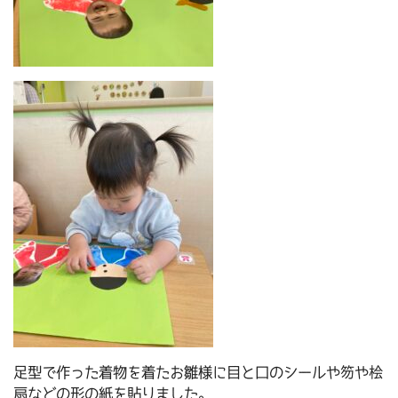
足型で作った着物を着たお雛様に目と口のシールや笏や桧
扇などの形の紙を貼りました。